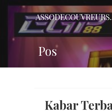
L
a
ASSODECOUVREURS
n
g
s
u
n
Pos
g
k
e
k
o
n
t
Kabar Terba
e
n