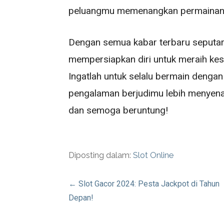
peluangmu memenangkan permainan
Dengan semua kabar terbaru seputar 
mempersiapkan diri untuk meraih kes
Ingatlah untuk selalu bermain dengan
pengalaman berjudimu lebih menyen
dan semoga beruntung!
Diposting dalam:
Slot Online
N
← Slot Gacor 2024: Pesta Jackpot di Tahun
Depan!
a