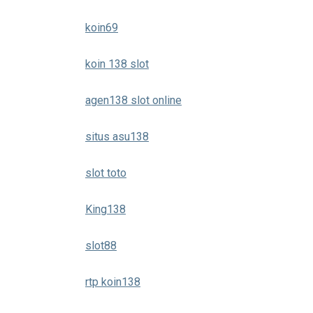
koin69
koin 138 slot
agen138 slot online
situs asu138
slot toto
King138
slot88
rtp koin138