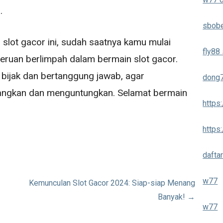
.
sbob
slot gacor ini, sudah saatnya kamu mulai
fly88 
eruan berlimpah dalam bermain slot gacor.
 bijak dan bertanggung jawab, agar
dong7
angkan dan menguntungkan. Selamat bermain
https
https
daftar
w77
Kemunculan Slot Gacor 2024: Siap-siap Menang
Banyak! →
w77