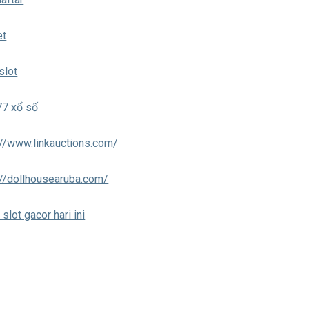
et
slot
7 xổ số
://www.linkauctions.com/
://dollhousearuba.com/
 slot gacor hari ini