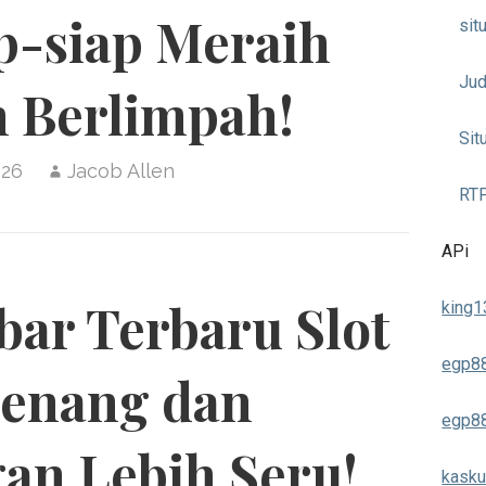
p-siap Meraih
sit
Jud
 Berlimpah!
Sit
026
Jacob Allen
RTP
APi
bar Terbaru Slot
king1
egp88
Menang dan
egp88
an Lebih Seru!
kasku