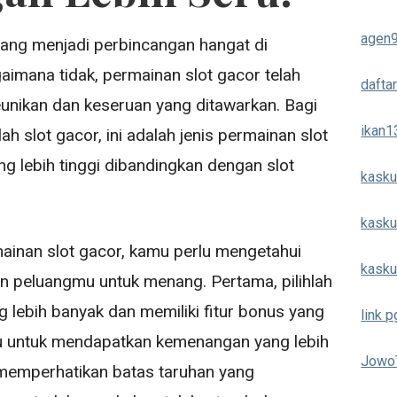
agen9
dang menjadi perbincangan hangat di
gaimana tidak, permainan slot gacor telah
dafta
eunikan dan keseruan yang ditawarkan. Bagi
ikan1
ah slot gacor, ini adalah jenis permainan slot
g lebih tinggi dibandingkan dengan slot
kasku
kasku
inan slot gacor, kamu perlu mengetahui
kasku
n peluangmu untuk menang. Pertama, pilihlah
g lebih banyak dan memiliki fitur bonus yang
link 
u untuk mendapatkan kemenangan yang lebih
JowoT
uk memperhatikan batas taruhan yang