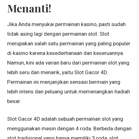
Menanti!
Jika Anda menyukai permainan kasino, pasti sudah
tidak asing lagi dengan permainan slot. Slot
merupakan salah satu permainan yang paling populer
di kasino karena kesederhanaan dan keseruannya.
Namun, kini ada varian baru dari permainan slot yang
lebih seru dan menarik, yaitu Slot Gacor 4D.
Permainan ini menjanjikan sensasi bermain yang
lebih intens dan peluang untuk memenangkan hadiah
besar.
Slot Gacor 4D adalah sebuah permainan slot yang
menggunakan mesin dengan 4 roda. Berbeda dengan
slot tradisional yang hanya memiliki 3 roda, slot