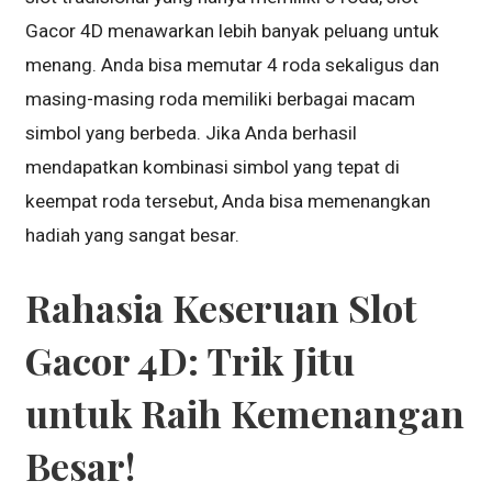
Gacor 4D menawarkan lebih banyak peluang untuk
menang. Anda bisa memutar 4 roda sekaligus dan
masing-masing roda memiliki berbagai macam
simbol yang berbeda. Jika Anda berhasil
mendapatkan kombinasi simbol yang tepat di
keempat roda tersebut, Anda bisa memenangkan
hadiah yang sangat besar.
Rahasia Keseruan Slot
Gacor 4D: Trik Jitu
untuk Raih Kemenangan
Besar!