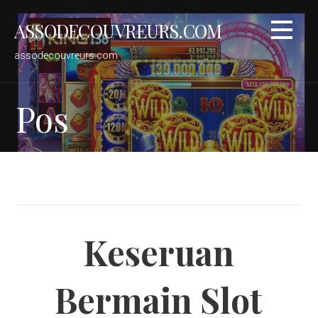
L
ASSODECOUVREURS.COM
a
n
assodecouvreurs.com
g
s
u
Pos
n
g
k
e
k
o
n
Keseruan
t
e
n
Bermain Slot