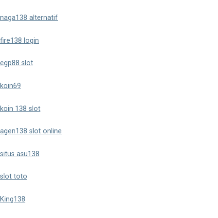
naga138 alternatif
fire138 login
egp88 slot
koin69
koin 138 slot
agen138 slot online
situs asu138
slot toto
King138