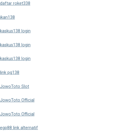
daftar roket338
ikan138
kaskus138 login
kaskus138 login
kaskus138 login
link pg138
JowoToto Slot
JowoToto Official
JowoToto Official
egp88 link alternatif