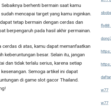
. Sebaiknya berhenti bermain saat kamu
sbob
 sudah mencapai target yang kamu inginkan.
dapat tetap bermain dengan cerdas dan
fly88 
pat berpengaruh pada hasil akhir permainan.
dong7
 cerdas di atas, kamu dapat memanfaatkan
https
h keberuntungan besar. Selain itu, jangan
i dan tidak terlalu serius, karena setiap
https
kesenangan. Semoga artikel ini dapat
daftar
tungan di game slot gacor Thailand.
ng!
w77
w77