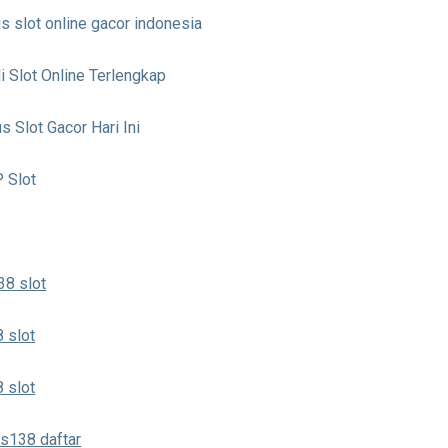
us slot online gacor indonesia
i Slot Online Terlengkap
us Slot Gacor Hari Ini
 Slot
38 slot
 slot
 slot
s138 daftar