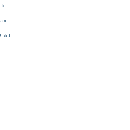
eter
Gacor
 slot