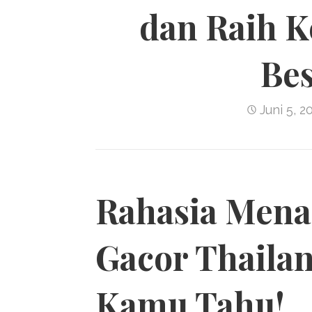
dan Raih 
Be
Juni 5, 2
Rahasia Mena
Gacor Thaila
Kamu Tahu!