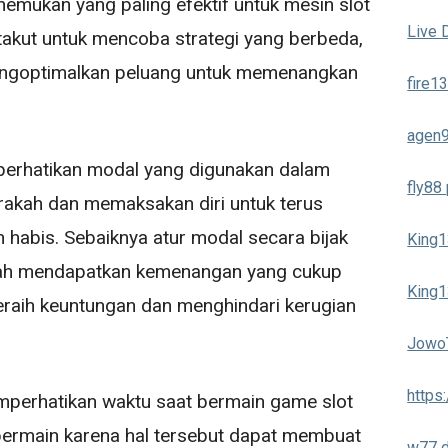
emukan yang paling efektif untuk mesin slot
Live 
akut untuk mencoba strategi yang berbeda,
engoptimalkan peluang untuk memenangkan
fire1
agen9
mperhatikan modal yang digunakan dalam
fly88 
erakah dan memaksakan diri untuk terus
habis. Sebaiknya atur modal secara bijak
King
dah mendapatkan kemenangan yang cukup
King
eraih keuntungan dan menghindari kerugian
Jowo
https
emperhatikan waktu saat bermain game slot
 bermain karena hal tersebut dapat membuat
w77 d