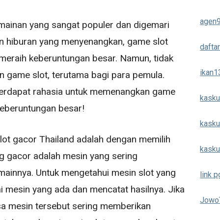
agen9
mainan yang sangat populer dan digemari
an hiburan yang menyenangkan, game slot
dafta
eraih keberuntungan besar. Namun, tidak
ikan1
game slot, terutama bagi para pemula.
d terdapat rahasia untuk memenangkan game
kasku
keberuntungan besar!
kasku
lot gacor Thailand adalah dengan memilih
kasku
ng gacor adalah mesin yang sering
innya. Untuk mengetahui mesin slot yang
link 
 mesin yang ada dan mencatat hasilnya. Jika
JowoT
a mesin tersebut sering memberikan