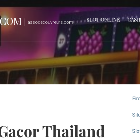
.COM
SLOT ONLINE
CASI
assodecouvreurs.com
Fir
Sit
 Gacor Thailand
Slo