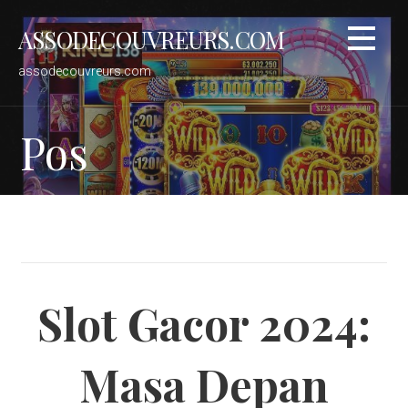
L
ASSODECOUVREURS.COM
a
n
assodecouvreurs.com
g
s
u
Pos
n
g
k
e
k
o
n
Slot Gacor 2024:
t
e
n
Masa Depan