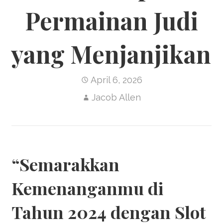
Permainan Judi
yang Menjanjikan
April 6, 2026
Jacob Allen
“Semarakkan
Kemenanganmu di
Tahun 2024 dengan Slot