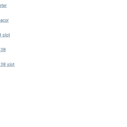
eter
Gacor
 slot
138
38 slot