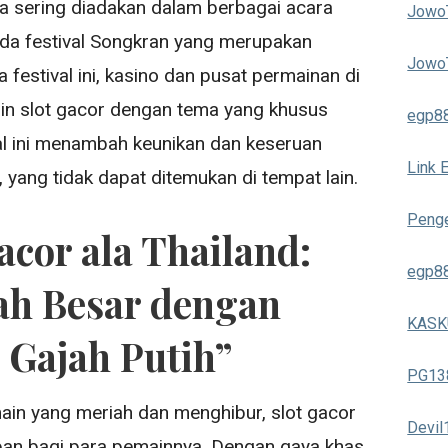
ga sering diadakan dalam berbagai acara
JowoT
pada festival Songkran yang merupakan
JowoT
 festival ini, kasino dan pusat permainan di
n slot gacor dengan tema yang khusus
egp88 
Hal ini menambah keunikan dan keseruan
Link 
 yang tidak dapat ditemukan di tempat lain.
Penge
acor ala Thailand:
egp88 
h Besar dengan
KASKU
 Gajah Putih”
PG138 
in yang meriah dan menghibur, slot gacor
Devil
iban bagi para pemainnya. Dengan gaya khas