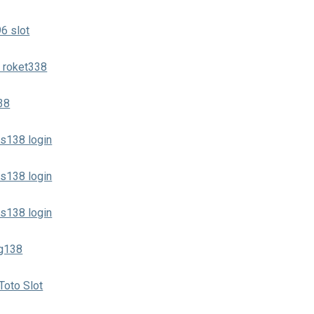
6 slot
r roket338
38
s138 login
s138 login
s138 login
pg138
oto Slot