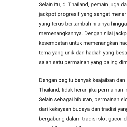
Selain itu, di Thailand, pemain juga
jackpot progresif yang sangat menari
yang terus bertambah nilainya hingg
memenangkannya. Dengan nilai jackp
kesempatan untuk memenangkan hadi
tema yang unik dan hadiah yang besa
salah satu permainan yang paling dimi
Dengan begitu banyak keajaiban dan k
Thailand, tidak heran jika permainan 
Selain sebagai hiburan, permainan sl
dari kekayaan budaya dan tradisi ya
bergabung dalam tradisi slot gacor d