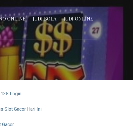
NO ONLINE
JUDI BOLA
JUDI ONLINE
e138 Login
us Slot Gacor Hari Ini
t Gacor