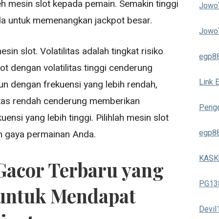
leh mesin slot kepada pemain. Semakin tinggi
JowoT
da untuk memenangkan jackpot besar.
JowoT
mesin slot. Volatilitas adalah tingkat risiko
egp88 
lot dengan volatilitas tinggi cenderung
Link 
 dengan frekuensi yang lebih rendah,
litas rendah cenderung memberikan
Penge
nsi yang lebih tinggi. Pilihlah mesin slot
egp88 
an gaya permainan Anda.
KASKU
 Gacor Terbaru yang
PG138 
 untuk Mendapat
Devil