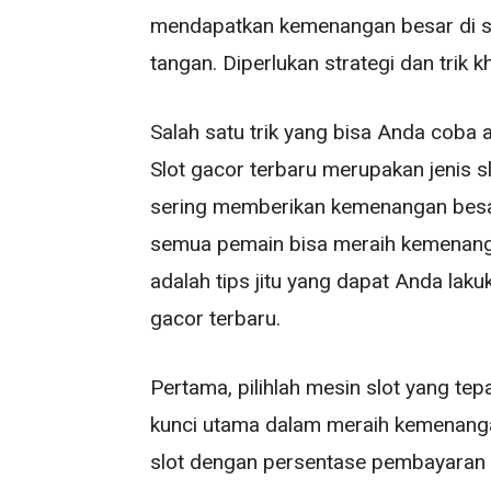
mendapatkan kemenangan besar di sl
tangan. Diperlukan strategi dan trik 
Salah satu trik yang bisa Anda coba
Slot gacor terbaru merupakan jenis s
sering memberikan kemenangan besa
semua pemain bisa meraih kemenangan 
adalah tips jitu yang dapat Anda lak
gacor terbaru.
Pertama, pilihlah mesin slot yang te
kunci utama dalam meraih kemenangan 
slot dengan persentase pembayaran 