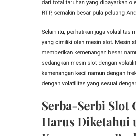
dari total taruhan yang dibayarkan o
RTP, semakin besar pula peluang An
Selain itu, perhatikan juga volatilitas 
yang dimiliki oleh mesin slot. Mesin s
memberikan kemenangan besar namun
sedangkan mesin slot dengan volati
kemenangan kecil namun dengan frekue
dengan volatilitas yang sesuai deng
Serba-Serbi Slot
Harus Diketahui