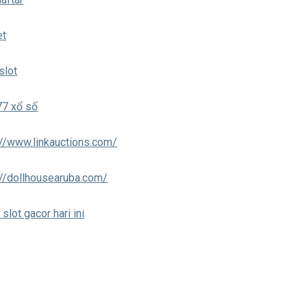
et
slot
7 xổ số
://www.linkauctions.com/
://dollhousearuba.com/
 slot gacor hari ini