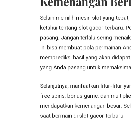
Kemenangan Berl
Selain memilih mesin slot yang tepat
ketahui tentang slot gacor terbaru. 
pasang. Jangan terlalu sering menai
Ini bisa membuat pola permainan Anda
memprediksi hasil yang akan didapat
yang Anda pasang untuk memaksima
Selanjutnya, manfaatkan fitur-fitur ya
free spins, bonus game, dan multipl
mendapatkan kemenangan besar. Selalu
saat bermain di slot gacor terbaru.