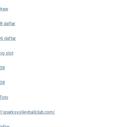
Draw
38 daftar
6 daftar
pg slot
138
138
Toto
://sparksvolleyballclub.com/
aftar