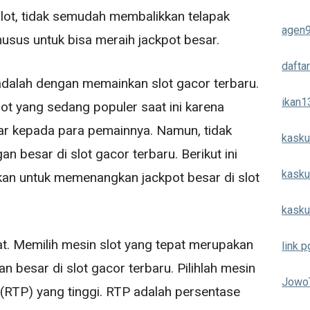
ot, tidak semudah membalikkan telapak
agen9
khusus untuk bisa meraih jackpot besar.
dafta
 adalah dengan memainkan slot gacor terbaru.
ikan1
lot yang sedang populer saat ini karena
r kepada para pemainnya. Namun, tidak
kasku
besar di slot gacor terbaru. Berikut ini
kasku
ukan untuk memenangkan jackpot besar di slot
kasku
pat. Memilih mesin slot yang tepat merupakan
link 
besar di slot gacor terbaru. Pilihlah mesin
JowoT
(RTP) yang tinggi. RTP adalah persentase