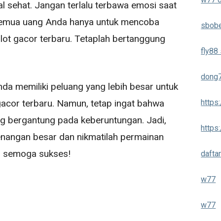
al sehat. Jangan terlalu terbawa emosi saat
semua uang Anda hanya untuk mencoba
sbob
ot gacor terbaru. Tetaplah bertanggung
fly88 
dong7
Anda memiliki peluang yang lebih besar untuk
acor terbaru. Namun, tetap ingat bahwa
https
g bergantung pada keberuntungan. Jadi,
https
enangan besar dan nikmatilah permainan
n semoga sukses!
daftar
w77
w77