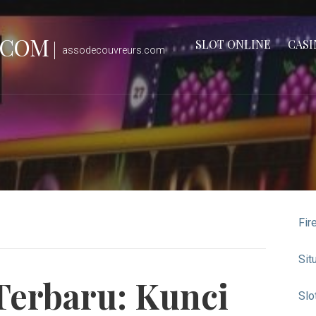
.COM
SLOT ONLINE
CASI
assodecouvreurs.com
Fir
Sit
Terbaru: Kunci
Slo