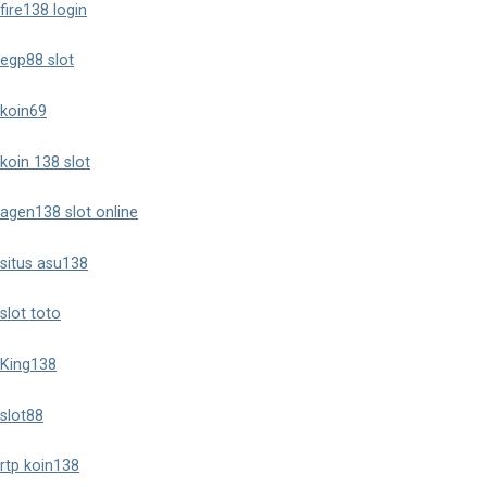
fire138 login
egp88 slot
koin69
koin 138 slot
agen138 slot online
situs asu138
slot toto
King138
slot88
rtp koin138