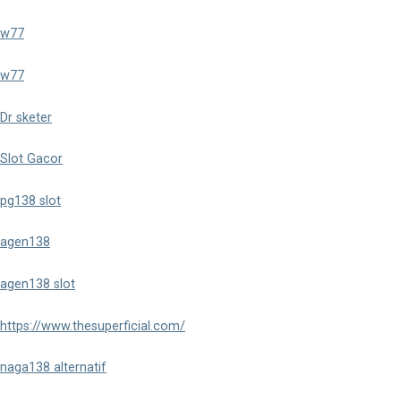
w77
w77
Dr sketer
Slot Gacor
pg138 slot
agen138
agen138 slot
https://www.thesuperficial.com/
naga138 alternatif