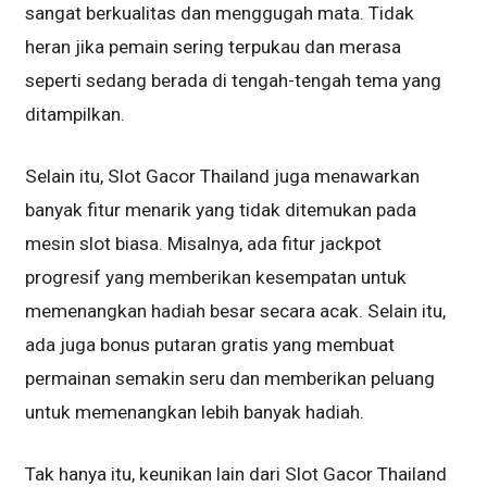
sangat berkualitas dan menggugah mata. Tidak
heran jika pemain sering terpukau dan merasa
seperti sedang berada di tengah-tengah tema yang
ditampilkan.
Selain itu, Slot Gacor Thailand juga menawarkan
banyak fitur menarik yang tidak ditemukan pada
mesin slot biasa. Misalnya, ada fitur jackpot
progresif yang memberikan kesempatan untuk
memenangkan hadiah besar secara acak. Selain itu,
ada juga bonus putaran gratis yang membuat
permainan semakin seru dan memberikan peluang
untuk memenangkan lebih banyak hadiah.
Tak hanya itu, keunikan lain dari Slot Gacor Thailand