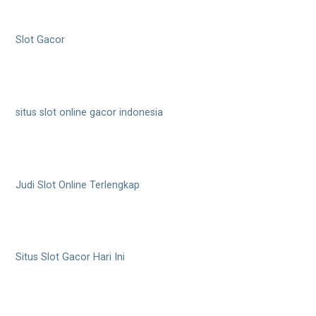
i
p
Slot Gacor
o
s
situs slot online gacor indonesia
Judi Slot Online Terlengkap
Situs Slot Gacor Hari Ini