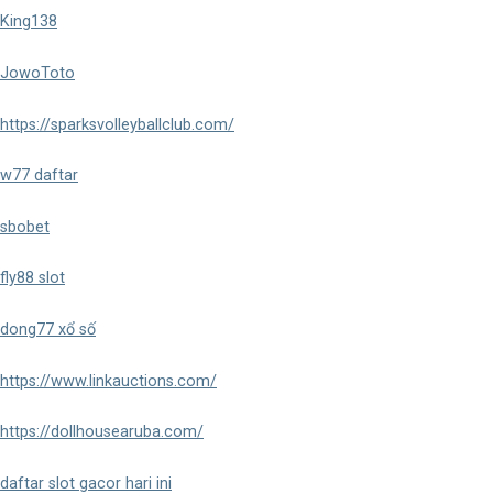
King138
JowoToto
https://sparksvolleyballclub.com/
w77 daftar
sbobet
fly88 slot
dong77 xổ số
https://www.linkauctions.com/
https://dollhousearuba.com/
daftar slot gacor hari ini