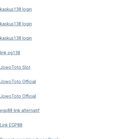
kaskus138 login
kaskus138 login
kaskus138 login
link pg138
JowoToto Slot
JowoToto Official
JowoToto Official
egp88 link alternatif
Link EGP88