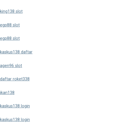
king138 slot
egp88 slot
egp88 slot
kaskus138 daftar
agen96 slot
daftar roket338
ikan138
kaskus138 login
kaskus138 login