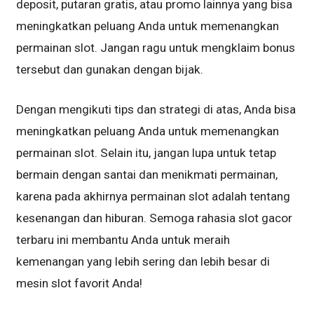
deposit, putaran gratis, atau promo lainnya yang bisa
meningkatkan peluang Anda untuk memenangkan
permainan slot. Jangan ragu untuk mengklaim bonus
tersebut dan gunakan dengan bijak.
Dengan mengikuti tips dan strategi di atas, Anda bisa
meningkatkan peluang Anda untuk memenangkan
permainan slot. Selain itu, jangan lupa untuk tetap
bermain dengan santai dan menikmati permainan,
karena pada akhirnya permainan slot adalah tentang
kesenangan dan hiburan. Semoga rahasia slot gacor
terbaru ini membantu Anda untuk meraih
kemenangan yang lebih sering dan lebih besar di
mesin slot favorit Anda!