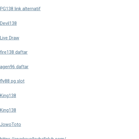
PG138 link alternatif
Devil138
Live Draw
fire138 daftar
agen96 daftar
fly88 pg slot
King138
King138
JowoToto