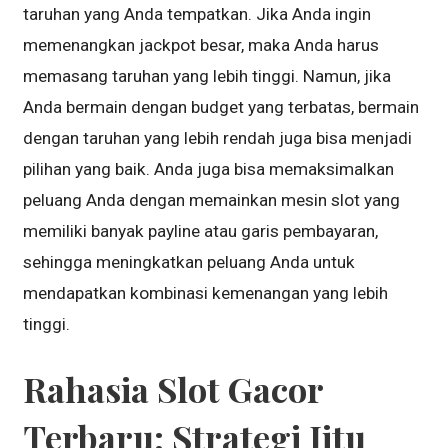
taruhan yang Anda tempatkan. Jika Anda ingin
memenangkan jackpot besar, maka Anda harus
memasang taruhan yang lebih tinggi. Namun, jika
Anda bermain dengan budget yang terbatas, bermain
dengan taruhan yang lebih rendah juga bisa menjadi
pilihan yang baik. Anda juga bisa memaksimalkan
peluang Anda dengan memainkan mesin slot yang
memiliki banyak payline atau garis pembayaran,
sehingga meningkatkan peluang Anda untuk
mendapatkan kombinasi kemenangan yang lebih
tinggi.
Rahasia Slot Gacor
Terbaru: Strategi Jitu