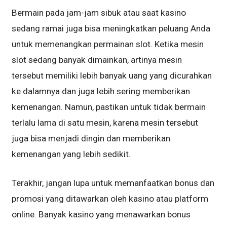
Bermain pada jam-jam sibuk atau saat kasino
sedang ramai juga bisa meningkatkan peluang Anda
untuk memenangkan permainan slot. Ketika mesin
slot sedang banyak dimainkan, artinya mesin
tersebut memiliki lebih banyak uang yang dicurahkan
ke dalamnya dan juga lebih sering memberikan
kemenangan. Namun, pastikan untuk tidak bermain
terlalu lama di satu mesin, karena mesin tersebut
juga bisa menjadi dingin dan memberikan
kemenangan yang lebih sedikit.
Terakhir, jangan lupa untuk memanfaatkan bonus dan
promosi yang ditawarkan oleh kasino atau platform
online. Banyak kasino yang menawarkan bonus