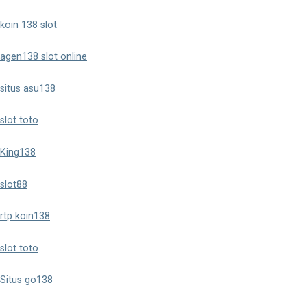
koin 138 slot
agen138 slot online
situs asu138
slot toto
King138
slot88
rtp koin138
slot toto
Situs go138