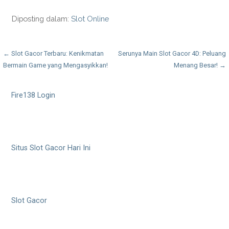
Diposting dalam:
Slot Online
N
← Slot Gacor Terbaru: Kenikmatan
Serunya Main Slot Gacor 4D: Peluang
Bermain Game yang Mengasyikkan!
Menang Besar! →
a
v
Fire138 Login
i
g
a
Situs Slot Gacor Hari Ini
s
i
p
Slot Gacor
o