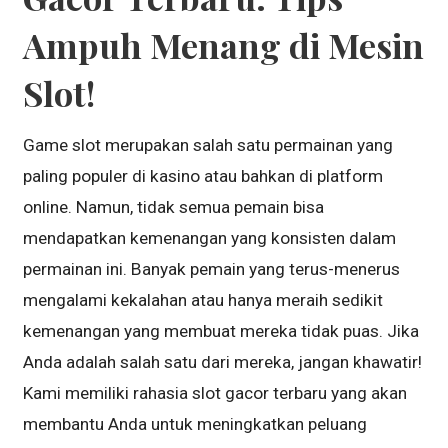
Ampuh Menang di Mesin
Slot!
Game slot merupakan salah satu permainan yang
paling populer di kasino atau bahkan di platform
online. Namun, tidak semua pemain bisa
mendapatkan kemenangan yang konsisten dalam
permainan ini. Banyak pemain yang terus-menerus
mengalami kekalahan atau hanya meraih sedikit
kemenangan yang membuat mereka tidak puas. Jika
Anda adalah salah satu dari mereka, jangan khawatir!
Kami memiliki rahasia slot gacor terbaru yang akan
membantu Anda untuk meningkatkan peluang