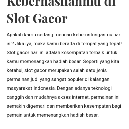
Keberhasilanmu di
Slot Gacor
Apakah kamu sedang mencari keberuntunganmu hari
ini? Jika iya, maka kamu berada di tempat yang tepat!
Slot gacor hari ini adalah kesempatan terbaik untuk
kamu memenangkan hadiah besar. Seperti yang kita
ketahui, slot gacor merupakan salah satu jenis
permainan judi yang sangat populer di kalangan
masyarakat Indonesia. Dengan adanya teknologi
canggih dan mudahnya akses internet, permainan ini
semakin digemari dan memberikan kesempatan bagi
pemain untuk memenangkan hadiah besar.