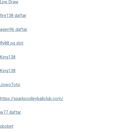
Live Draw
fire138 daftar
agen96 daftar
fly88 pg slot
King138
King138
JowoToto
https://sparksvolleyballclub.com/
w77 daftar
sbobet