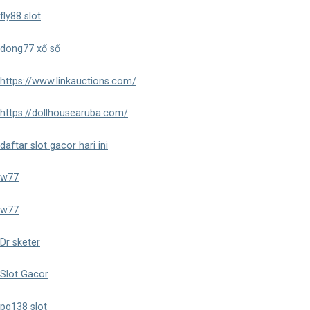
fly88 slot
dong77 xổ số
https://www.linkauctions.com/
https://dollhousearuba.com/
daftar slot gacor hari ini
w77
w77
Dr sketer
Slot Gacor
pg138 slot