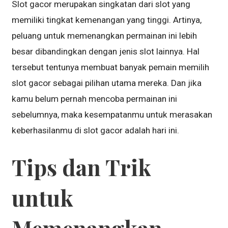
Slot gacor merupakan singkatan dari slot yang
memiliki tingkat kemenangan yang tinggi. Artinya,
peluang untuk memenangkan permainan ini lebih
besar dibandingkan dengan jenis slot lainnya. Hal
tersebut tentunya membuat banyak pemain memilih
slot gacor sebagai pilihan utama mereka. Dan jika
kamu belum pernah mencoba permainan ini
sebelumnya, maka kesempatanmu untuk merasakan
keberhasilanmu di slot gacor adalah hari ini.
Tips dan Trik
untuk
Memenangkan