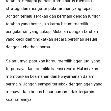
taruhan. Sebagai pemain, kamu harus memiliki
strategi dan mengatur pola taruhan yang tepat.
Jangan terlalu serakah dan bermain dengan jumlah
taruhan yang besar jika kamu belum memiliki
pengalaman yang cukup. Mulailah dengan taruhan
yang kecil dan tingkatkan secara bertahap sesuai
dengan keberhasilanmu.
Selanjutnya, pastikan kamu memilih agen judi yang
terpercaya dan memiliki lisensi resmi. Hal ini akan
memberikan keamanan dan kenyamanan dalam
bermain. Jangan sampai terjebak dengan agen yang
menawarkan bonus besar namun tidak terjamin
keamanannya.