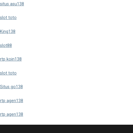
situs asu138
slot toto
King138
slot88
rtp koin138
slot toto
Situs go138
rtp agen138
rtp agen138