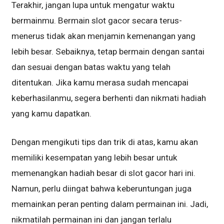
Terakhir, jangan lupa untuk mengatur waktu
bermainmu. Bermain slot gacor secara terus-
menerus tidak akan menjamin kemenangan yang
lebih besar. Sebaiknya, tetap bermain dengan santai
dan sesuai dengan batas waktu yang telah
ditentukan. Jika kamu merasa sudah mencapai
keberhasilanmu, segera berhenti dan nikmati hadiah
yang kamu dapatkan.
Dengan mengikuti tips dan trik di atas, kamu akan
memiliki kesempatan yang lebih besar untuk
memenangkan hadiah besar di slot gacor hari ini.
Namun, perlu diingat bahwa keberuntungan juga
memainkan peran penting dalam permainan ini. Jadi,
nikmatilah permainan ini dan jangan terlalu