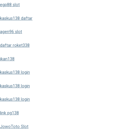
egp88 slot
kaskus138 daftar
agen96 slot
daftar roket338
ikan138
kaskus138 login
kaskus138 login
kaskus138 login
link pg138
JowoToto Slot