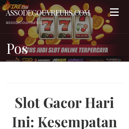
L
ASSODECOUVREURS.COM
a
n
assodecouvreurs.com
g
s
u
Pos
n
g
k
e
k
o
n
Slot Gacor Hari
t
e
n
Ini: Kesempatan